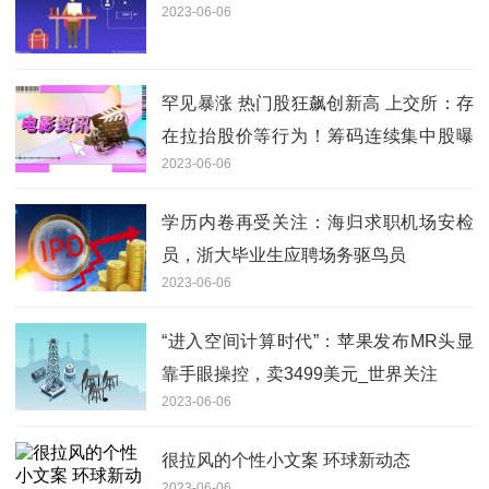
2023-06-06
罕见暴涨 热门股狂飙创新高 上交所：存
在拉抬股价等行为！筹码连续集中股曝
2023-06-06
光
学历内卷再受关注：海归求职机场安检
员，浙大毕业生应聘场务驱鸟员
2023-06-06
“进入空间计算时代”：苹果发布MR头显
靠手眼操控，卖3499美元_世界关注
2023-06-06
很拉风的个性小文案 环球新动态
2023-06-06