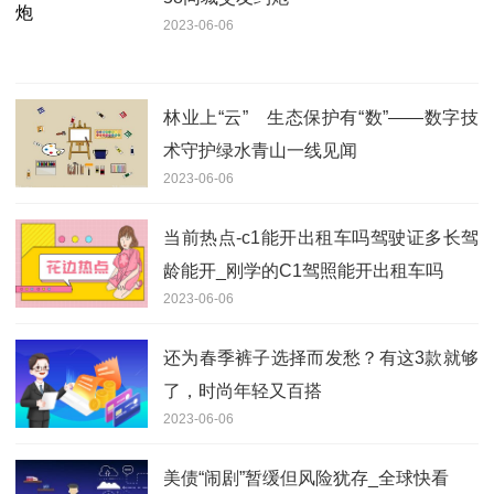
2023-06-06
林业上“云” 生态保护有“数”——数字技
术守护绿水青山一线见闻
2023-06-06
当前热点-c1能开出租车吗驾驶证多长驾
龄能开_刚学的C1驾照能开出租车吗
2023-06-06
还为春季裤子选择而发愁？有这3款就够
了，时尚年轻又百搭
2023-06-06
美债“闹剧”暂缓但风险犹存_全球快看