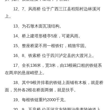
12、7、风雨桥 位于广西三江县程阳村边林溪河
上。
13、为石墩木面瓦顶结构。
14、桥上建塔形楼亭5座，可避风雨。
15、整座桥梁不用一根铁钉，精致牢固。
16、8、铁索桥 位于四川泸定县的大渡河上。
17、全长136米，宽3米，由13根碗口粗的铁链系
在两岸的悬崖峭壁上。
18、其中9根并排着的铁链上面铺有木板，就是桥
面，另外各2根在桥面两侧，就是扶手。
19、每根铁链重约2000千克。
20、9、五音桥 位于河北东陵顺治帝孝陵神道上。