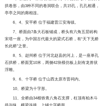
拱卷形，由3种不同的卷洞联合，共15孔，孔孔相通，
亭亭之间的廊相连。
6、4、安平桥 位于福建晋江安海镇。
7、桥面由7条大石板铺成，桥头有六角五层砖构
宋塔一座，为中国古代最大的梁式石桥，有“天下无桥
长此桥”之誉。
8、5、赵州桥 位于河北赵县的河上，是一座单孔
石拱桥，桥面宽10米，两侧42块模仿板上刻有龙兽状
浮雕。
9、6、十字桥 位于山西太原市晋祠内。
10、桥梁为十字形。
11、全桥由34根铁青八角石支撑，柱顶有柏木斗
拱与纵、横梁连接，上铺十字桥面。