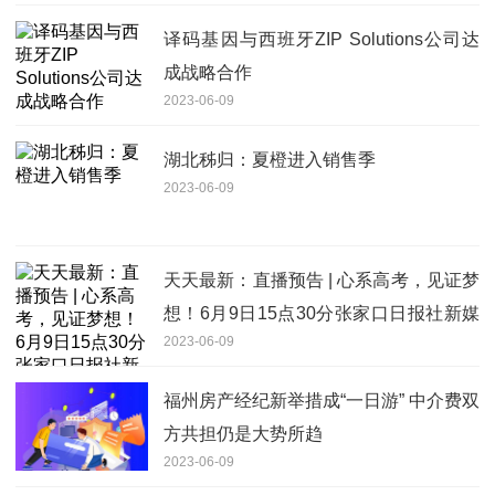
译码基因与西班牙ZIP Solutions公司达
成战略合作
2023-06-09
湖北秭归：夏橙进入销售季
2023-06-09
天天最新：直播预告 | 心系高考，见证梦
想！6月9日15点30分张家口日报社新媒
2023-06-09
体中心记者带你直击高考最后一刻
福州房产经纪新举措成“一日游” 中介费双
方共担仍是大势所趋
2023-06-09