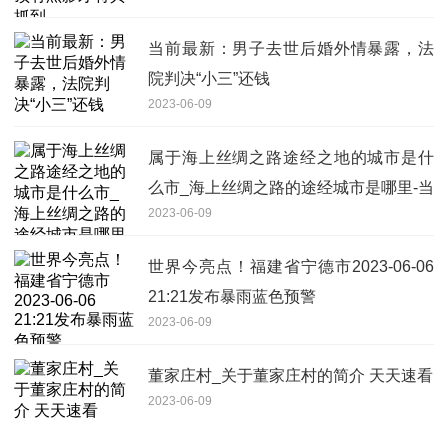
当前最新：男子去世后婚外情暴露，法
院判决“小三”还钱
2023-06-09
属于海上丝绸之路途经之地的城市是什
么市_海上丝绸之路的途经城市是哪里-当
2023-06-09
前关注
世界今亮点！福建省宁德市2023-06-06
21:21发布暴雨蓝色预警
2023-06-09
董家庄村_关于董家庄村的简介 天天速看
2023-06-09