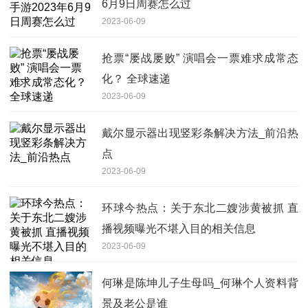
6月9日周赛怎么过
2023-06-09
抢票“屡战屡败” 演唱会一票难求成常态
化？ 全球速递
2023-06-09
戴尔显示器出现竖彩条解决方法_前沿热
点
2023-06-09
环球今热点：关于东北二嫂涉黄被抓 直
播视频曝光不堪入目的相关信息
2023-06-09
何琳是陈坤儿子生母吗_何琳个人资料背
景及老公是谁