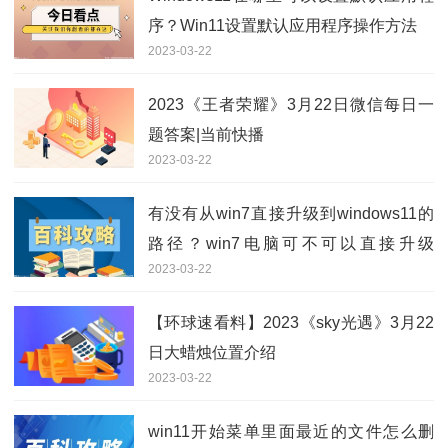
序？Win11设置默认应用程序操作方法
2023-03-22
2023《王者荣耀》3月22日微信每日一
题答案|当前快播
2023-03-22
有没有从win7直接升级到windows11的
路径？win7电脑可不可以直接升级
2023-03-22
win11？
【环球速看料】2023《sky光遇》3月22
日大蜡烛位置介绍
2023-03-22
win11开始菜单里面最近的文件怎么删