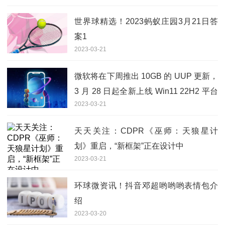
世界球精选！2023蚂蚁庄园3月21日答
案1
2023-03-21
微软将在下周推出 10GB 的 UUP 更新，
3 月 28 日起全新上线 Win11 22H2 平台
2023-03-21
世界快报
天天关注：CDPR《巫师：天狼星计
划》重启，“新框架”正在设计中
2023-03-21
环球微资讯！抖音邓超哟哟哟表情包介
绍
2023-03-20