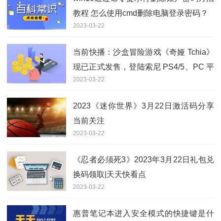
教程 怎么使用cmd删除电脑登录密码？
2023-03-22
当前快播：沙盒冒险游戏《奇娅 Tchia》
现已正式发售，登陆索尼 PS4/5、PC 平
2023-03-22
台
2023《迷你世界》3月22日激活码分享
当前关注
2023-03-22
《忍者必须死3》2023年3月22日礼包兑
换码领取|天天快看点
2023-03-22
惠普笔记本进入安全模式的快捷键是什