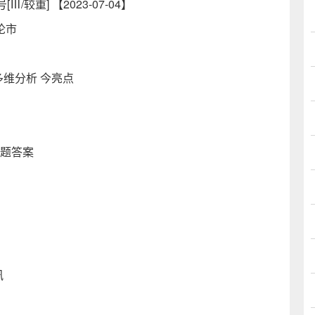
重] 【2023-07-04】
论市
多维分析 今亮点
一题答案
讯