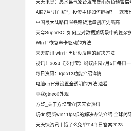
天天讯息：惠水县气象台发布暴雨黄色预警信号[Ⅲ/较
A股7月“开门红”，投资主线如何把握？丨就市
中国最大陆路口岸铁路货运量创历史新高
天穹SuperSQL如何应对数据湖场景中的复杂
Win11恢复声卡驱动的方法
天天简讯:win11黑屏没反应的解决方法
视讯！2023《支付宝》蚂蚁庄园7月5日每日
每日资讯：iqoo12功能介绍详情
电脑qq背景设置全透明的方法 速看
真我gtneo6外观
方整_关于方整简介|天天看热讯
玩dnf更新win11fps低的解决办法介绍-全球简
天天快资讯丨饿了么免单7.4今日答案2023