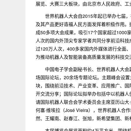
展览、大赛三大板块，由北京市人民政府、工
世界机器人大会自2015年起已举办七届
及其产品更好造福人民方面发挥着积极作用。
成50多项大会成果，吸引17个国家超过1000家
人次的国内外顶尖专家学者共同分享前沿科技
过120万人次，400多家国内外媒体进行全
为推动机器人及智能装备高质量发展的科技交
中国电子学会副秘书长、世界机器人大会
场国际论坛，20余场专题论坛。主题峰会设置
块，围绕前沿技术、产业变革、应用推广、国
开交流分享；国际论坛拟举办包括中以机器人
请国际机器人联合会学术委员会主席亚历山大·维尔（
何塞·维埃拉（José Vieira），世界机
然、王耀南、赵春江、张旭，新希望集团、新
本届博览会展览面积约4万平方米，围绕