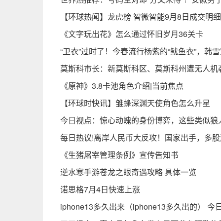
【环球热闻】龙虎榜 智微智能9月8日成交明细
《文字玩出花》怎么通过怀旧岁月36关卡
“卫衣”过时了！今春流行杨紫的“鱿鱼衣”，韩
莫斯科市长：新莫斯科区、莫斯科州遭无人机
《原神》3.8卡池角色介绍|当前焦点
【环球时快讯】雏蜂深渊天使角色怎么升星
今日视点：惊心动魄的身份博弈，这些类似狼
每日热议!离岸人民币大反攻！国家出手，多股
《生猪屠宰管理条例》宣传告知书
逆水寒手游苍龙之眼奇遇攻略 具体一览
诺思格7月4日快速上涨
iphone13多久出来（iphone13多久出的） 