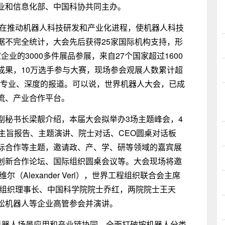
业和信息化部、中国科协共同主办。
，在推动机器人科技研发和产业化进程，使机器人科技
据不完全统计，大会先后获得25家国际机构支持，形
企业的3000多件展品参展，来自27个国家超过1600
成果，10万选手参与大赛，现场参会观展人数累计超
面、专业、深度的报道。可以说，世界机器人大会，已成
流、产业合作平台。
副秘书长梁靓介绍，本届大会拟举办3场主题峰会，4
主旨报告、主题演讲、院士对话、CEO圆桌对话板
际合作等主题，邀请政、产、学、研等领域的嘉宾展
创新合作论坛、国际组织圆桌会议等。大会现场将邀
Alexander Verl），世界工程组织联合会主席
器人合作组织理事长、中国科学院院士乔红，两院院士王天
松机器人等企业高管参会并演讲。
机器人场景应用和产业链协同，全面打破按机器人分类