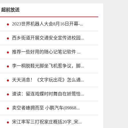
超前放送
2023世界机器人大会8月16日开幕-...
西乡街道开展交通安全宣传进校园...
推荐一些好用的随心记笔记软件 ...
李一桐脱鞋光脚坐飞机惹争议，脚...
天天消息！《文字玩出花》怎么通...
速读：留连戏蝶时时舞自在娇莺恰...
卖空者蜂拥而至 小鹏汽车(09868...
宋江率军三打祝家庄概括20字_宋...