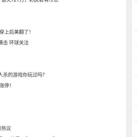
雪穿上后美翻了！
袭击 环球关注
人杀的游戏你玩过吗？
涨停！
今日热议