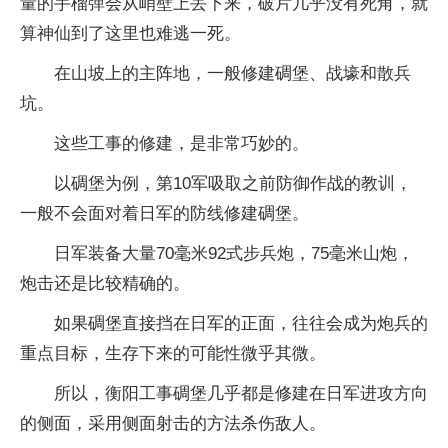
量的手榴弹会从峭壁上丢下来，破片几乎没有死角，就
算神仙到了这里也难逃一死。
在山坡上的主阵地，一般修建碉堡、战壕和散兵
坑。
这些工事的修建，是非常巧妙的。
以碉堡为例，第10军吸取之前防御作战的教训，
一般不会面对着日军的防线修建碉堡。
日军装备大量70毫米92式步兵炮，75毫米山炮，
炮击还是比较精确的。
如果碉堡直接挡在日军的正面，往往会成为炮兵的
重点目标，生存下来的可能性微乎其微。
所以，衡阳工事碉堡几乎都是修建在日军进攻方向
的侧面，采用侧面射击的方法杀伤敌人。