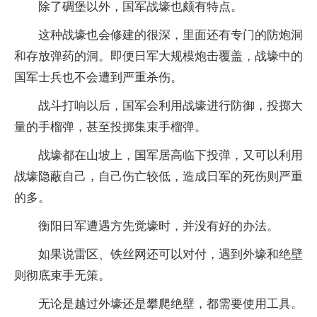
除了碉堡以外，国军战壕也颇有特点。
这种战壕也会修建的很深，里面还有专门的防炮洞
和存放弹药的洞。即便日军大规模炮击覆盖，战壕中的
国军士兵也不会遭到严重杀伤。
战斗打响以后，国军会利用战壕进行防御，投掷大
量的手榴弹，甚至投掷集束手榴弹。
战壕都在山坡上，国军居高临下投弹，又可以利用
战壕隐蔽自己，自己伤亡较低，造成日军的死伤则严重
的多。
衡阳日军遭遇方先觉壕时，并没有好的办法。
如果说雷区、铁丝网还可以对付，遇到外壕和绝壁
则彻底束手无策。
无论是越过外壕还是攀爬绝壁，都需要使用工具。