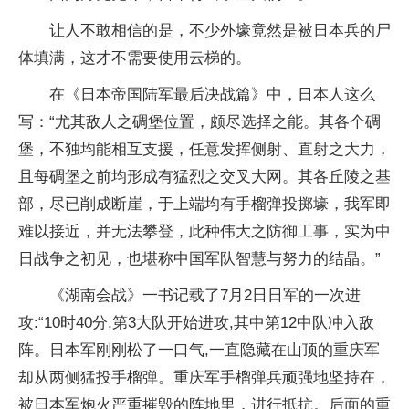
让人不敢相信的是，不少外壕竟然是被日本兵的尸
体填满，这才不需要使用云梯的。
在《日本帝国陆军最后决战篇》中，日本人这么
写：“尤其敌人之碉堡位置，颇尽选择之能。其各个碉
堡，不独均能相互支援，任意发挥侧射、直射之大力，
且每碉堡之前均形成有猛烈之交叉大网。其各丘陵之基
部，尽已削成断崖，于上端均有手榴弹投掷壕，我军即
难以接近，并无法攀登，此种伟大之防御工事，实为中
日战争之初见，也堪称中国军队智慧与努力的结晶。”
《湖南会战》一书记载了7月2日日军的一次进
攻:“10时40分,第3大队开始进攻,其中第12中队冲入敌
阵。日本军刚刚松了一口气,一直隐藏在山顶的重庆军
却从两侧猛投手榴弹。重庆军手榴弹兵顽强地坚持在，
被日本军炮火严重摧毁的阵地里，进行抵抗。后面的重