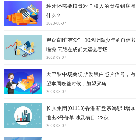
种牙还需要植骨粉？植入的骨粉到底是
什么？
2023-08-07
观众直呼“有爱”！10名听障少年的自信啦
啦操 闪耀在成都大运会赛场
2023-08-07
大巴黎中场桑切斯发黑白照片信号，有
望本周晚些时候，加盟罗马
2023-08-07
长实集团(01113)香港新盘亲海駅II增加
推出3号价单 涉及项目128伙
2023-08-07