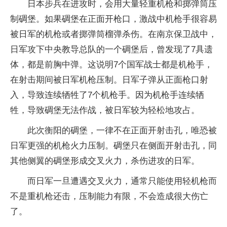
日本步兵在进攻时，会用大量轻重机枪和掷弹筒压
制碉堡。如果碉堡在正面开枪口，激战中机枪手很容易
被日军的机枪或者掷弹筒榴弹杀伤。在南京保卫战中，
日军攻下中央教导总队的一个碉堡后，曾发现了7具遗
体，都是前胸中弹。这说明7个国军战士都是机枪手，
在射击期间被日军机枪压制。日军子弹从正面枪口射
入，导致连续牺牲了7个机枪手。因为机枪手连续牺
牲，导致碉堡无法作战，被日军较为轻松地攻占。
此次衡阳的碉堡，一律不在正面开射击孔，唯恐被
日军更强的机枪火力压制。碉堡只在侧面开射击孔，同
其他侧翼的碉堡形成交叉火力，杀伤进攻的日军。
而日军一旦遭遇交叉火力，通常只能使用轻机枪而
不是重机枪还击，压制能力有限，不会造成很大伤亡
了。