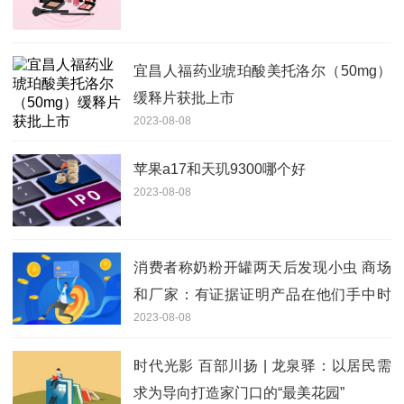
宜昌人福药业琥珀酸美托洛尔（50mg）
缓释片获批上市
2023-08-08
苹果a17和天玑9300哪个好
2023-08-08
消费者称奶粉开罐两天后发现小虫 商场
和厂家：有证据证明产品在他们手中时
2023-08-08
没问题
时代光影 百部川扬 | 龙泉驿：以居民需
求为导向打造家门口的“最美花园”