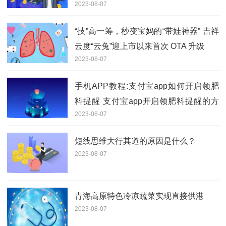
2023-08-07
“技”高一筹，秒变宝妈的“带娃神器” 吉祥
云度“云兔”迎上市以来首次 OTA 升级
2023-08-07
手机APP教程:支付宝app如何开启领肥
料提醒 支付宝app开启领肥料提醒的方
2023-08-07
法
短线思维大行其道的原因是什么？
2023-08-07
青海高原特色冷凉蔬菜实现直接供港
2023-08-07