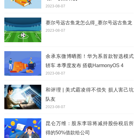
2023-08-07
赛尔号远古鱼龙怎么得_赛尔号远古鱼龙
2023-08-07
余承东微博晒图！华为系首款智选模式
轿车 本季度发布 搭载HarmonyOS 4
2023-08-07
和评理 | 美式霸凌得不偿失 损人害己坑
队友
2023-08-07
昆仑万维：股东李琼将减持股份税后所
得的50%借款给公司