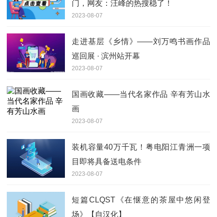
门，网友：汪峰的热搜稳了！
2023-08-07
走进基层《乡情》——刘万鸣书画作品
巡回展 · 滨州站开幕
2023-08-07
国画收藏——当代名家作品 辛有芳山水
画
2023-08-07
装机容量40万千瓦！粤电阳江青洲一项
目即将具备送电条件
2023-08-07
短篇CLQST《在惬意的茶屋中悠闲登
场》【自汉化】