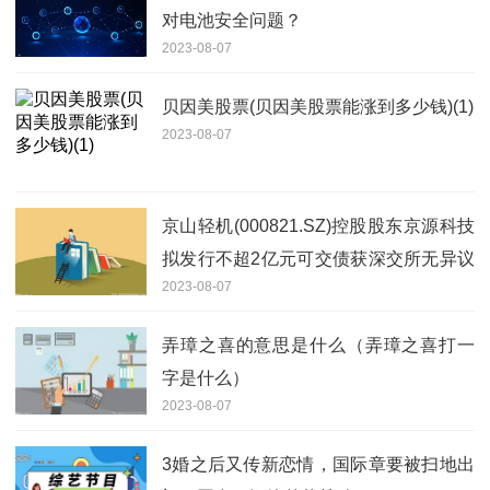
对电池安全问题？
2023-08-07
贝因美股票(贝因美股票能涨到多少钱)(1)
2023-08-07
京山轻机(000821.SZ)控股股东京源科技
拟发行不超2亿元可交债获深交所无异议
2023-08-07
函
弄璋之喜的意思是什么（弄璋之喜打一
字是什么）
2023-08-07
3婚之后又传新恋情，国际章要被扫地出