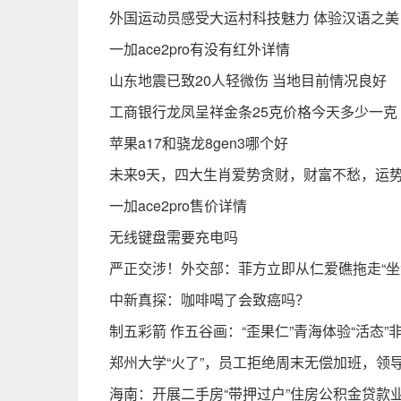
外国运动员感受大运村科技魅力 体验汉语之美
一加ace2pro有没有红外详情
山东地震已致20人轻微伤 当地目前情况良好
工商银行龙凤呈祥金条25克价格今天多少一克（2
苹果a17和骁龙8gen3哪个好
未来9天，四大生肖爱势贪财，财富不愁，运
一加ace2pro售价详情
无线键盘需要充电吗
严正交涉！外交部：菲方立即从仁爱礁拖走“坐
中新真探：咖啡喝了会致癌吗？
制五彩箭 作五谷画：“歪果仁”青海体验“活态”
郑州大学“火了”，员工拒绝周末无偿加班，领
海南：开展二手房“带押过户”住房公积金贷款