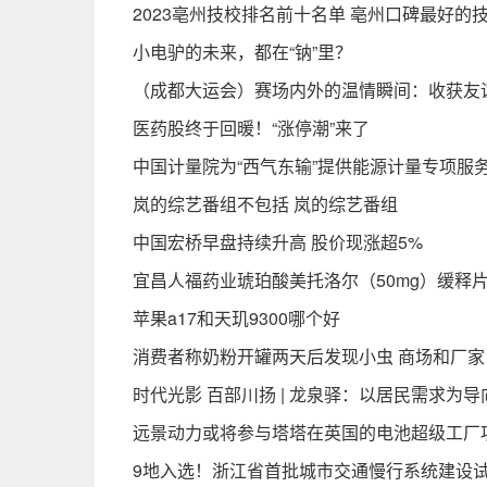
2023亳州技校排名前十名单 亳州口碑最好的
小电驴的未来，都在“钠”里？
（成都大运会）赛场内外的温情瞬间：收获友
医药股终于回暖！“涨停潮”来了
中国计量院为“西气东输”提供能源计量专项服
岚的综艺番组不包括 岚的综艺番组
中国宏桥早盘持续升高 股价现涨超5%
宜昌人福药业琥珀酸美托洛尔（50mg）缓释
苹果a17和天玑9300哪个好
消费者称奶粉开罐两天后发现小虫 商场和厂
时代光影 百部川扬 | 龙泉驿：以居民需求为导
远景动力或将参与塔塔在英国的电池超级工厂
9地入选！浙江省首批城市交通慢行系统建设