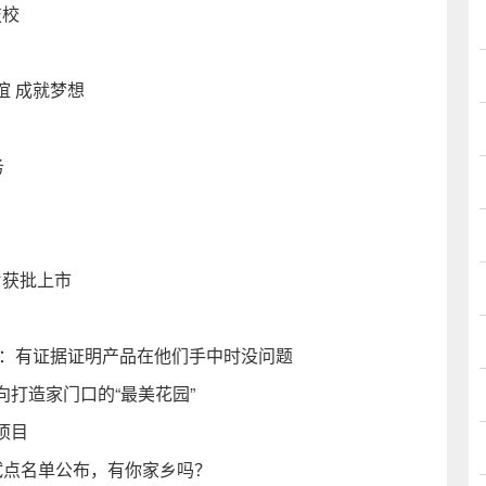
技校
谊 成就梦想
务
片获批上市
家：有证据证明产品在他们手中时没问题
向打造家门口的“最美花园”
项目
试点名单公布，有你家乡吗？