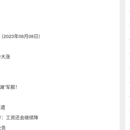
023年08月08日）
势大涨
滩”军舰！
非遗
导：工资还会继续降
业务