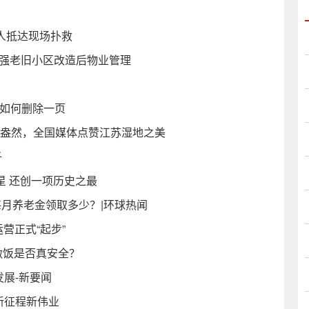
0人抵达现场扑救
加强老旧小区改造后物业管理
件如何删除一页
”意盎然，全国媒体点赞江苏湿地之美
子
星 还创一项历史之最
每月养老金领取多少？|环球热闻
营正式“起步”
做饭是否真安全？
发展-新要闻
新征程新伟业