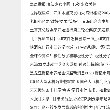
焦点播报:魔法少女小圆_15岁少女美体
世界观焦点：四川木里突发山火 森林消防20
老旧小区要“改好”更要“管好”！青岛出台方案
土耳其总统选举开始进行第二轮投票|天天通讯
【世界速看料】pdf文件怎样删除一页_pdf文
快消息！行走江苏湿地城市 | 生态和谐、“湿
全球今亮点！极性分子和非极性分子_极性分
未满23岁成就世乒赛大满贯 孙颖莎超越5位巨
黑龙江穆棱市养老金调整新消息2023 穆棱市
C919大型客机商业载客首飞 国产大飞机商业运
天天微头条丨儿童“真煮”厨具走俏市场，如此
人报甘头条 | 甘肃出台意见促进数据要素市场
焦作：企业转型发展背后的科创推力 | 新时代