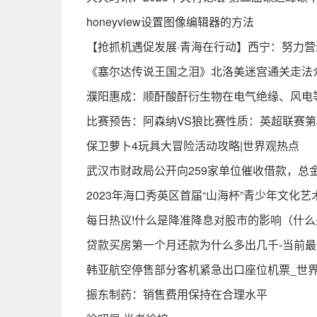
honeyview设置图像编辑器的方法
【抢抓机遇促发展·青海在行动】西宁：努力
《塞尔达传说王国之泪》北洛美迷宫通关走法
濮阳惠成：顺酐酸酐衍生物在电气绝缘、风电
比赛预告：阿森纳VS狼比赛性质：英超联赛第38
保卫萝卜4玩具大冒险活动攻略|世界观热点
武汉市财政局公开向259家单位​催收借款，总
2023年海口秀英区首届“山海杯”青少年文化艺
每日热议!什么是降准降息对股市的影响（什
贷款买房第一个月还款为什么多出几千-当前最
韩亚航空停售部分客机紧急出口座位机票_世
振东制药：销售费用保持在合理水平