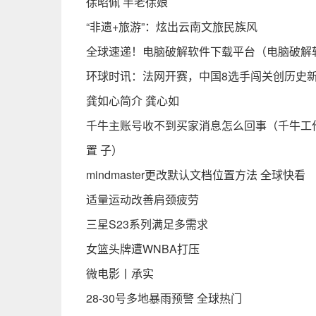
徐昭佩 半老徐娘
“非遗+旅游”：炫出云南文旅民族风
全球速递！电脑破解软件下载平台（电脑破解
环球时讯：法网开赛，中国8选手闯关创历史
龚如心简介 龚心如
千牛主账号收不到买家消息怎么回事（千牛工作
置 子）
mindmaster更改默认文档位置方法 全球快看
适量运动改善肩颈疲劳
三星S23系列满足多需求
女篮头牌遭WNBA打压
微电影丨承实
28-30号多地暴雨预警 全球热门