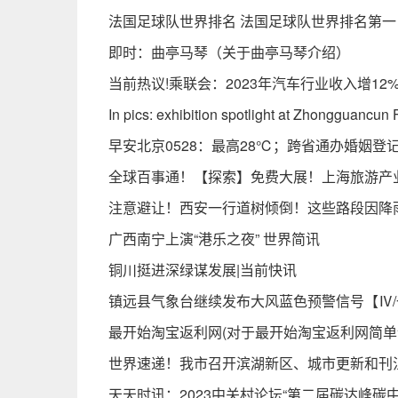
法国足球队世界排名 法国足球队世界排名第一
即时：曲亭马琴（关于曲亭马琴介绍）
当前热议!乘联会：2023年汽车行业收入增12%
In pics: exhibition spotlight at Zhongguancun
早安北京0528：最高28℃；跨省通办婚姻登
全球百事通！【探索】免费大展！上海旅游产
注意避让！西安一行道树倾倒！这些路段因降
广西南宁上演“港乐之夜” 世界简讯
铜川挺进深绿谋发展|当前快讯
镇远县气象台继续发布大风蓝色预警信号【Ⅳ/一般】
最开始淘宝返利网(对于最开始淘宝返利网简单
世界速递！我市召开滨湖新区、城市更新和刊
天天时讯：2023中关村论坛“第二届碳达峰碳