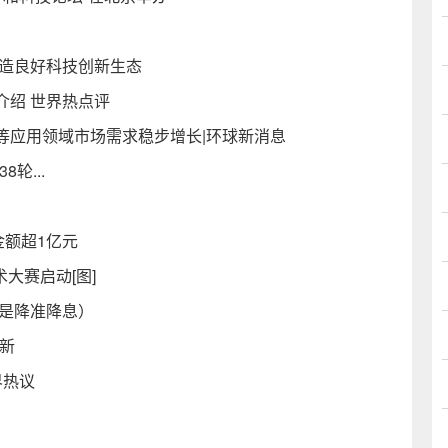
营造良好科技创新生态
介绍 世界热点评
等应用领域市场需求稳步增长|环球新消息
轮...
金额超1亿元
术大赛启动[图]
么是降准降息）
新
界热议