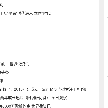
风
从“平面”时代进入“立体”时代
开放！ 世界快资讯
微头条
讯
局较早，2015年即成立子公司亿境虚拟专注于XR领
两年成长迅速（附调研问答）|每日观察
6000万欧解约金|世界播资讯