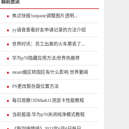
超前放送
焦点快报!snipaste调整图片透明...
yy语音查看好友申请记录的方法介绍
世界时讯：员工出差的火车票丢了...
华为p70隐藏应用方法|世界热推荐
steam俄区转国区有什么影响 世界要闻
PS更改暂存盘位置方法
每日观察!3DMark11测显卡性能教程
当前报道:华为p70关闭纯净模式教程
《新剑侠情缘》2023年6月6日每日...