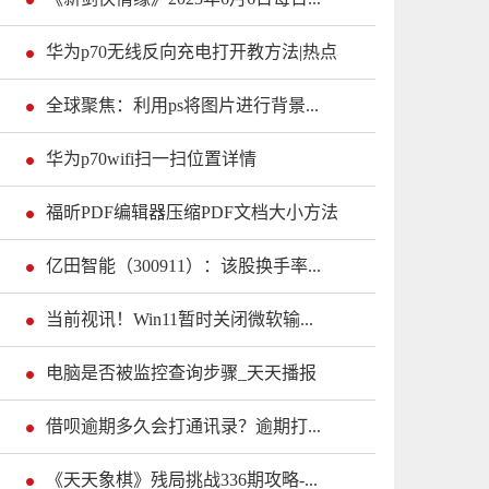
华为p70无线反向充电打开教方法|热点
全球聚焦：利用ps将图片进行背景...
华为p70wifi扫一扫位置详情
福昕PDF编辑器压缩PDF文档大小方法
亿田智能（300911）：该股换手率...
当前视讯！Win11暂时关闭微软输...
电脑是否被监控查询步骤_天天播报
借呗逾期多久会打通讯录？逾期打...
《天天象棋》残局挑战336期攻略-...