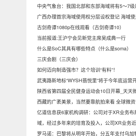
中央气象台：我国北部和东部海域将有5～7级
广西办理首宗海域使用权分层设权登记 海域使用
古剑奇谭1080p在线观看（古剑奇谭10）
当前报道:王沪宁会见新党主席吴成典一行
什么是SoC其具有哪些特点（什么是soma）
三庆会剧（三庆会）
如何迈向制造强市？这个培训“有料”！
武夷路新地标“WYSH翡悦里”将于今年底运营
陕西省第四届全民健身运动会10日开幕_天天
西藏的广袤美景，当然要靠航拍来看 全球微资
亿道信息获6家机构调研：公司对于XR业务布
域，经过多年来的培育及投入，公司XR业务近
罗马诺：巴黎将从明年开始，分五年支付乌加特