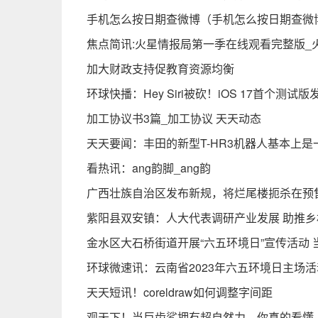
手机怎么按日期查微博（手机怎么按日期查微
焦点简讯:火星情报局第一季在线观看完整版_
加大财政支持促教育资源均衡
环球快播：Hey Siri被砍！iOS 17首个测
加工协议书3篇_加工协议 天天动态
天天要闻：丰田的新型T-HR3机器人基本上
看热讯：ang韵脚_ang韵
广西壮族自治区发布新规，将烂尾楼扼杀在预
紫阳县双安镇：人大代表调研产业发展 助推乡
金水区大石桥街道开展“六五环境日”宣传活动 
环球微速讯：云南省2023年六五环境日主场
天天短讯！coreldraw如何调整字间距
观天下！当巨齿鲨拥有超自然力，你真的看懂