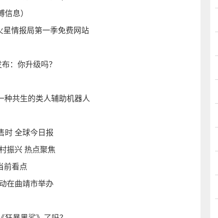
博信息）
火星情报局第一季免费网站
试版发布：你升级吗？
是一种共生的类人辅助机器人
售时 全球今日报
村振兴 热点聚焦
当前看点
活动在曲靖市举办
《狂暴黑鲨》了吗？